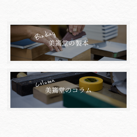
Binding
美篶堂の製本
Column
美篶堂のコラム