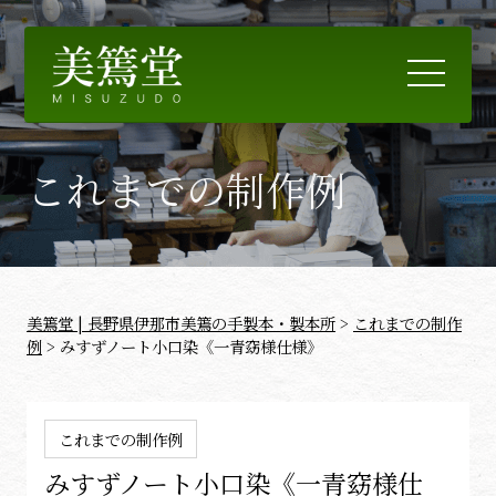
お知らせ
これまでの制作例
製本のお見積り
これまでの制作例
コラム
美篶堂 | 長野県伊那市美篶の手製本・製本所
>
これまでの制作
美篶堂について
例
>
みすずノート小口染《一青窈様仕様》
製本を学ぶ
お問合せ
これまでの制作例
みすずノート小口染《一青窈様仕