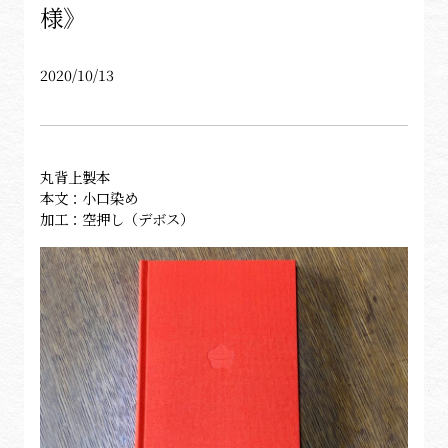
様》
2020/10/13
丸背上製本
本文：小口染め
加工：空押し（デボス）