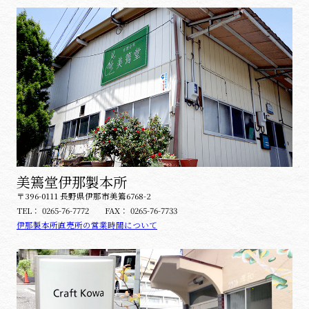
美篶堂伊那製本所
〒396-0111 長野県伊那市美篶6768-2
TEL：
0265-76-7772
FAX：
0265-76-7733
伊那製本所直売所の営業時間について