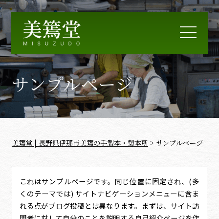
お知らせ
サンプルページ
製本のお見積り
これまでの制作例
コラム
美篶堂 | 長野県伊那市美篶の手製本・製本所
>
サンプルページ
美篶堂について
製本を学ぶ
これはサンプルページです。同じ位置に固定され、(多
お問合せ
くのテーマでは) サイトナビゲーションメニューに含ま
れる点がブログ投稿とは異なります。まずは、サイト訪
問者に対して自分のことを説明する自己紹介ページを作