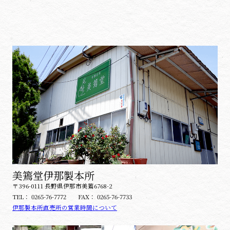
美篶堂伊那製本所
〒396-0111 長野県伊那市美篶6768-2
TEL：
0265-76-7772
FAX：
0265-76-7733
伊那製本所直売所の営業時間について