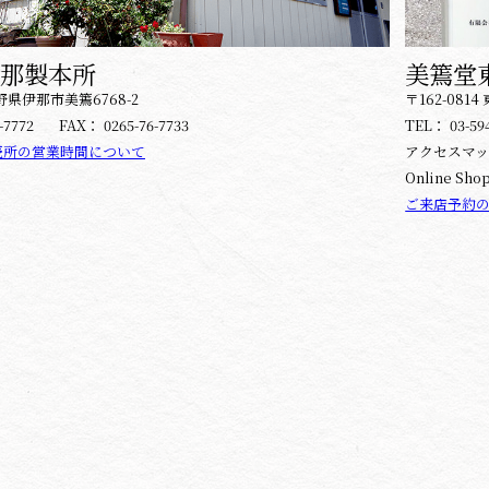
那製本所
美篶堂
 長野県伊那市美篶6768-2
〒162-08
-7772
FAX：
0265-76-7733
TEL：
03-59
売所の営業時間について
アクセスマップ
Online Sho
ご来店予約