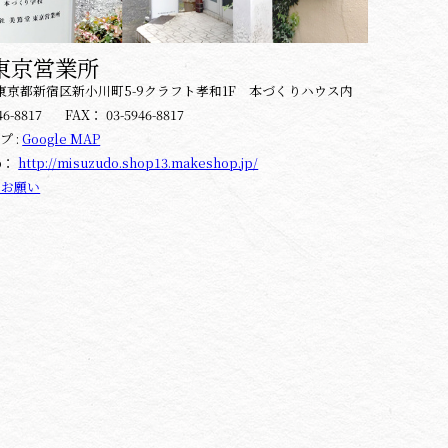
東京営業所
14 東京都新宿区新小川町5-9クラフト孝和1F 本づくりハウス内
46-8817
FAX：
03-5946-8817
 :
Google MAP
p：
http://misuzudo.shop13.makeshop.jp/
のお願い