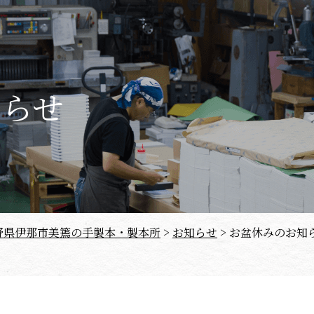
知らせ
長野県伊那市美篶の手製本・製本所
>
お知らせ
>
お盆休みのお知