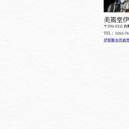
美篶堂伊
〒396-0111
TEL：
0265-76
伊那製本所直