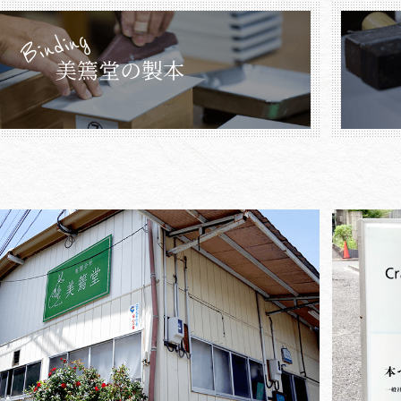
Binding
美篶堂の製本