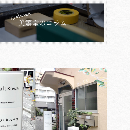
Column
美篶堂のコラム