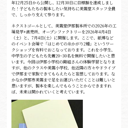
年12月25日から公開し、12月30日に目標額を達成しまし
た！子どもたちの製本したい気持ちに美篶堂スタッフ全員
で、しっかり支えて参ります。
ネクストゴールとして、美篶堂伊那製本所での2026年の工
場見学+直売所、オープンファクトリーを2026年4月4日
（土）と、7月4日(土）に開催します。ここで、紙博など
のイベント会場で「はじめての糸かがり2種」というワー
クショップを有料でおこなっております。これを小学生、
中学生の子どもたち先着20~30名を無料で開催したいと思
います。今回は伊那小学校の剛組さんの体験学習となりま
すが、他のクラスや美篶小学校、他近隣の方々やドライブ
で伊那まで家族できてもらえたらと妄想しております。な
かなか伊那市美篶まで足をお運びいただくことは難しいと
思いますが、製本を楽しんでもらうことからできますれ
ば、未来は開かれていくと考えています。